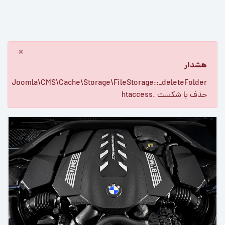
×
هشدار
Joomla\CMS\Cache\Storage\FileStorage::_deleteFolder
حذف با شکست .htaccess