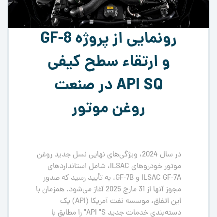
رونمایی از پروژه GF-8
و ارتقاء سطح کیفی
API SQ در صنعت
روغن موتور
در سال 2024، ویژگی‌های نهایی نسل جدید روغن
موتور خودروهای ILSAC، شامل استانداردهای
ILSAC GF-7A و GF-7B، به تأیید رسید که صدور
مجوز آنها از 31 مارچ 2025 آغاز می‌شود. همزمان با
این اتفاق، موسسه نفت آمریکا (API) یک
دسته‌بندی خدمات جدید API "S" را مطابق با